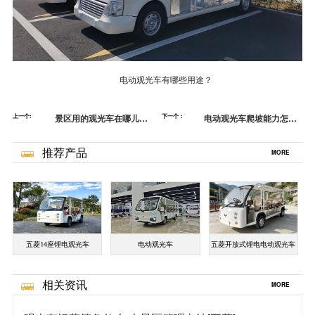
电动观光车有哪些用途？
上一个:
景区用的观光车在哪儿能
下一个：
电动观光车爬坡能力怎么
买到-质量售后双保障[五
样？-景区电动观光车好用
菱]
吗？[五菱]
推荐产品
MORE
五菱14座锂电观光车
电动观光车
五菱开放式锂电电动观光车
相关资讯
MORE