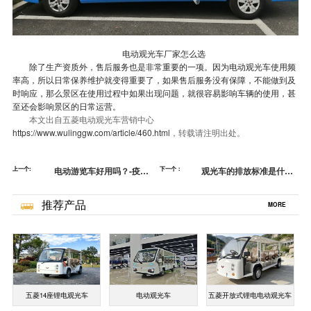
电动观光车厂家怎么选
除了生产资质外，售后服务也是非常重要的一项。因为电动观光车使用频
率高，所以日常保养维护就变得重要了，如果售后服务没有保障，不能做到及
时响应，那么景区在使用过程中如果出现问题，就很容易影响车辆的使用，甚
至还会影响景区的日常运营。
本文出自五菱电动观光车营销中心
https://www.wulinggw.com/article/460.html
，转载请注明出处。
上一个:
电动游览车好用吗？-疫情
下一个：
观光车的排放标准是什么-
期间景区安全管理方法[五
保护环境人人有责[五菱]
菱]
推荐产品
MORE
五菱14座锂电观光车
电动观光车
五菱开放式锂电电动观光车