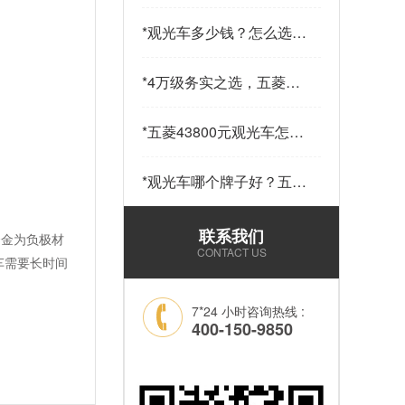
少钱一辆？五菱43800元
14座观光车——购车指南
*
观光车多少钱？怎么选？
请查收…
五菱43800元观光车给出
答案…
*
4万级务实之选，五菱
43800观光车，兼顾实用
与性价比…
*
五菱43800元观光车怎么
样？科技加持，让“最后
一公里”接驳更舒心！…
*
观光车哪个牌子好？五菱
43800元14座锂电观光车
——选靠谱品牌，看质量
联系我们
合金为负极材
和耐用就够了！…
CONTACT US
车需要长时间
7*24 小时咨询热线 :
400-150-9850