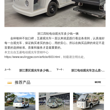
浙江四轮电动观光车多少钱一辆
金杯银杯不如口碑，五菱观光车一直以来就是践行着这条准则，认真做好
每一台观光车，
保证购买者买的放心，用的安心。所以在购买品牌的肯定不是
首要的选择标准。质量和服务才是最重要的。
本文出自五菱电动观光车营销中心
https://www.wulinggw.com/article/603.html
，转载请注明出处。
上一个:
浙江景区观光车多少钱一
下一个：
浙江电动观光车怎么卖-校
辆-燃油观光车速度[五菱]
园观光车怎么样[五菱]
推荐产品
MORE