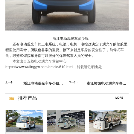
浙江电动观光车多少钱
还有电动观光车的三电系统，电池，电机，电控这决定了观光车的续航里
程里使用寿命，
所以也非常的重要。接下来就是车身的安全性了，前伸式车
头，球笼式焊接车身都可以很好的保障驾乘人员的安全。
本文出自五菱电动观光车营销中心
https://www.wulinggw.com/article/610.html
，转载请注明出处
上一个:
浙江电动观光车多少钱？-
下一个：
浙江校园电动观光车多少
安全观光很重要[五菱]
钱-观光车怎么选[五菱]
推荐产品
MORE