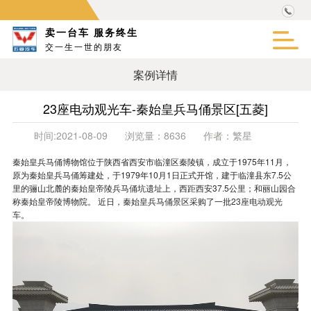
卖一台车 服务终生
交一生一世的朋友
案例详情
23座电动观光车-秦始皇兵马俑景区[五菱]
时间:
2021-08-09
浏览量：
8636
作者：
繁星
秦始皇兵马俑博物馆位于陕西省西安市临潼区秦陵镇，成立于1975年11月，
原为秦始皇兵马俑筹建处，于1979年10月1日正式开馆，建于临潼县东7.5公
里的骊山北麓的秦始皇帝陵兵马俑坑遗址上，西距西安37.5公里；和丽山园合
称秦始皇帝陵博物院。 近日，秦始皇兵马俑景区采购了一批
23座电动观光
车
。