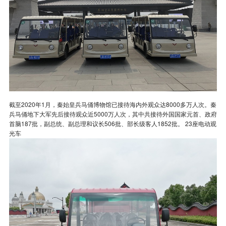
截至2020年1月，秦始皇兵马俑博物馆已接待海内外观众达8000多万人次。秦
兵马俑地下大军先后接待观众近5000万人次，其中共接待外国国家元首、政府
首脑187批，副总统、副总理和议长506批、部长级客人1852批。 23座电动观
光车