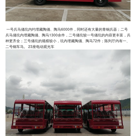
一号兵马俑坑内约埋藏陶俑、陶马6000件，同时还有大量的青铜兵器；二号
兵马俑坑内埋藏陶俑、陶马1300余件，二号俑坑较一号俑坑的内容更丰富，兵
种更齐全；三号俑坑的规模较小，坑内埋藏陶俑、陶马72件；陈列厅内有一、
二号铜车马。 23座电动观光车