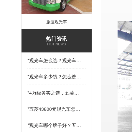
旅游观光车
热门资讯
HOT NEWS
*
观光车怎么选？观光车多
少钱一辆？五菱43800元
14座观光车——购车指南
*
观光车多少钱？怎么选？
请查收…
五菱43800元观光车给出
答案…
*
4万级务实之选，五菱
43800观光车，兼顾实用
与性价比…
*
五菱43800元观光车怎么
样？科技加持，让“最后
一公里”接驳更舒心！…
*
观光车哪个牌子好？五菱