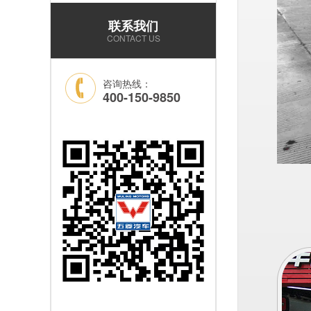
43800元14座锂电观光车
——选靠谱品牌，看质量
联系我们
和耐用就够了！…
CONTACT US
咨询热线：
400-150-9850