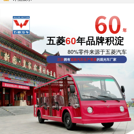
五菱
60
年品牌积淀
80%零件来源于五菱汽车
正宗
拥有
道路汽车生产资质
的观光车厂家